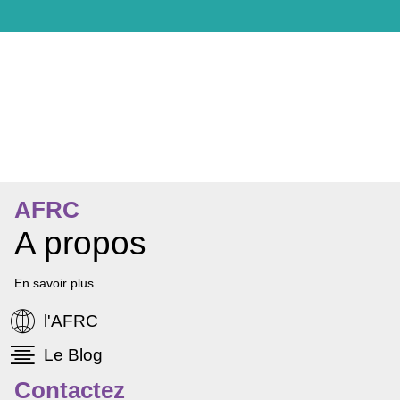
ntation
AFRC
A propos
En savoir plus
l'AFRC
Le Blog
Contactez